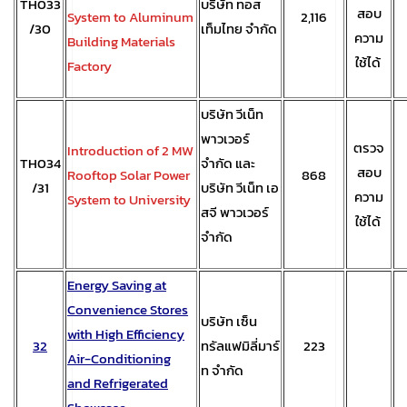
TH033
บริษัท ทอส
สอบ
System to Aluminum
2,116
/30
เท็มไทย จำกัด
ความ
Building Materials
ใช้ได้
Factory
บริษัท วีเน็ท
พาวเวอร์
ตรวจ
Introduction of 2 MW
TH034
จำกัด และ
สอบ
Rooftop Solar Power
868
/31
บริษัท วีเน็ท เอ
ความ
System to University
สจี พาวเวอร์
ใช้ได้
จำกัด
Energy Saving at
Convenience Stores
บริษัท เซ็น
with High Efficiency
32
ทรัลแฟมิลี่มาร์
223
Air-Conditioning
ท จำกัด
and Refrigerated