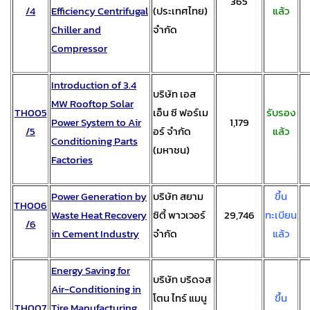
365
/4
Efficiency Centrifugal
(ประเทศไทย)
แล้ว
Chiller and
จำกัด
Compressor
Introduction of 3.4
บริษัท เอส
MW Rooftop Solar
TH005
เอ็น ซี ฟอร์เม
รับรอง
Power System to Air
1,179
/5
อร์ จำกัด
แล้ว
Conditioning Parts
(มหาชน)
Factories
Power Generation by
บริษัท สยาม
ขึ้น
TH006
Waste Heat Recovery
ซิตี้ พาวเวอร์
29,746
ทะเบียน
/6
in Cement Industry
จำกัด
แล้ว
Energy Saving for
บริษัท บริดจส
Air-Conditioning in
โตน ไทร์ แมนู
ขึ้น
TH007
Tire Manufacturing