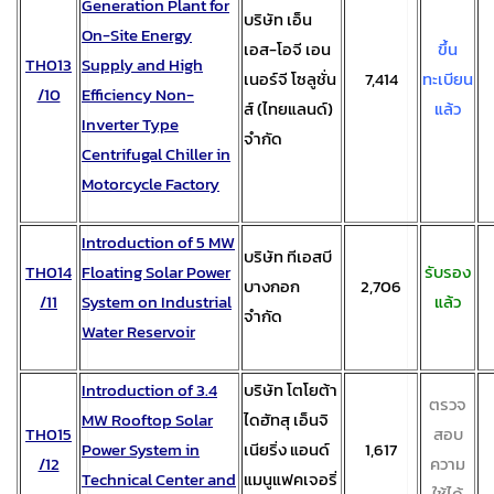
Generation Plant for
บริษัท เอ็น
On-Site Energy
เอส-โอจี เอน
ขึ้น
TH013
Supply and High
เนอร์จี โซลูชั่น
7,414
ทะเบียน
/10
Efficiency Non-
ส์ (ไทยแลนด์)
แล้ว
Inverter Type
จำกัด
Centrifugal Chiller in
Motorcycle Factory
Introduction of 5 MW
บริษัท ทีเอสบี
TH014
Floating Solar Power
รับรอง
บางกอก
2,706
/11
System on Industrial
แล้ว
จำกัด
Water Reservoir
Introduction of 3.4
บริษัท โตโยต้า
ตรวจ
MW Rooftop Solar
ไดฮัทสุ เอ็นจิ
TH015
สอบ
Power System in
เนียริ่ง แอนด์
1,617
/12
ความ
Technical Center and
แมนูแฟคเจอริ่
ใช้ได้