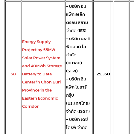
- บริษัท อิม
แพ็ค อิเล็ค
ตรอน สยาม
จำกัด (IES)
- บริษัท เอสที
Energy Supply
พี แอนด์ ไอ
Project by 55MW
จำกัด
Solar Power System
(มหาชน)
and 40MWh Storage
(STPI)
58
Battery to Data
25,350
- บริษัท อิม
Center in Chon Buri
แพ็ค โซลาร์
Province in the
กรุ๊ป
Eastern Economic
(ประเทศไทย)
Corridor
จำกัด (ISGT)
- บริษัท เดซี่
ไดรฟ์ จำกัด