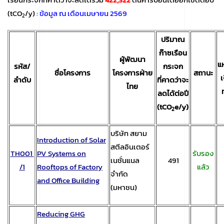
(tCO
/y)
: ข้อมูล ณ เดือนเมษายน 2569
2
ปริมาณ
ก๊าซเรือน
ผู้พัฒนา
แ
รหัส/
กระจก
ชื่อโครงการ
โครงการฝ่าย
สถานะ
เ
ลำดับ
ที่คาดว่า
จะ
ไทย
ลดได้ต่อปี
(
tCO
e/y)
2
บริษัท สยาม
Introduction of Solar
สตีลอินเตอร์
TH001
PV Systems on
รับรอง
เนชั่นแนล
491
/1
Rooftops of Factory
แล้ว
จำกัด
and Office Building
(มหาชน)
Reducing GHG