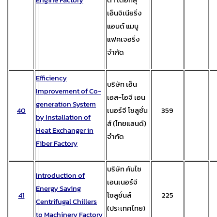
เอ็นจิเนียริ่ง
แอนด์ แมนู
แฟคเจอริ่ง
จำกัด
Efficiency
บริษัท เอ็น
Improvement of Co-
เอส-โอจี เอน
generation System
40
เนอร์จี โซลูชั่น
359
by Installation of
ส์ (ไทยแลนด์)
Heat Exchanger in
จำกัด
Fiber Factory
บริษัท คันไซ
Introduction of
เอนเนอร์จี
Energy Saving
41
โซลูชั่นส์
225
Centrifugal Chillers
(ประเทศไทย)
to Machinery Factory