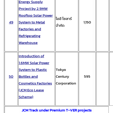
Energy Supply
Project by 2.9MW
Rooftop Solar Power
โออี โซลาร์
49
System to Metal
1,150
จำกัด
Factories and
Refrigerating
Warehouse
Introduction of
1.6MW Solar Power
System to Plastic
Tokyo
50
Bottles and
Century
595
Cosmetics Factories
Corporation
(JCM Eco Lease
Scheme)
JCM Track under Premium T-VER projects