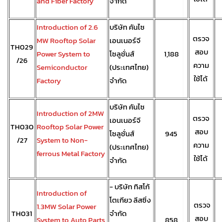
and Fiber Factory
จำกัด
Introduction of 2.6
บริษัท คันไซ
ตรวจ
MW Rooftop Solar
เอนเนอร์จี
TH029
สอบ
Power System to
โซลูชั่นส์
1,188
/26
ความ
Semiconductor
(ประเทศไทย)
ใช้ได้
Factory
จำกัด
บริษัท คันไซ
Introduction of 2MW
ตรวจ
เอนเนอร์จี
TH030
Rooftop Solar Power
สอบ
โซลูชั่นส์
945
/27
System to Non-
ความ
(ประเทศไทย)
ferrous Metal Factory
ใช้ได้
จำกัด
- บริษัท ทิสโก้
Introduction of
โตเกียว ลีสซิ่ง
ตรวจ
1.3MW Solar Power
TH031
จำกัด
สอบ
System to Auto Parts
858