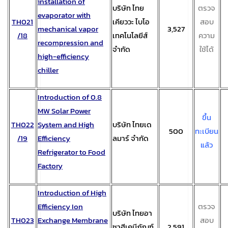
installation of
บริษัท ไทย
ตรวจ
evaporator with
TH021
เคียววะ ไบโอ
สอบ
mechanical vapor
3,527
/18
เทคโนโลยีส์
ความ
recompression and
จำกัด
ใช้ได้
high-efficiency
chiller
Introduction of 0.8
MW Solar Power
ขึ้น
TH022
System and High
บริษัท ไทยเด
500
ทะเบียน
/19
Efficiency
ลมาร์ จำกัด
แล้ว
Refrigerator to Food
Factory
Introduction of High
Efficiency Ion
ตรวจ
บริษัท ไทยอา
TH023
Exchange Membrane
สอบ
ซาฮีเคมีภัณฑ์
2,591