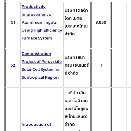
Productivity
บริษัท เดลต้า
Improvement of
ไดกิ เมทัล
51
Aluminium Ingots
3,859
(ประเทศไทย)
Using High Efficiency
จำกัด
Furnace System
Demonstration
บริษัท เสนา
Project of Perovskite
52
กรีน เอนเนอร์
1
Solar Cell System in
ยี่ จำกัด
Subtropical Region
- บริษัท เอ็น
เอส-โอจี เอน
เนอร์จีโซลูชั่น
ส์(ไทยแลนด์)
Introduction of
จำกัด