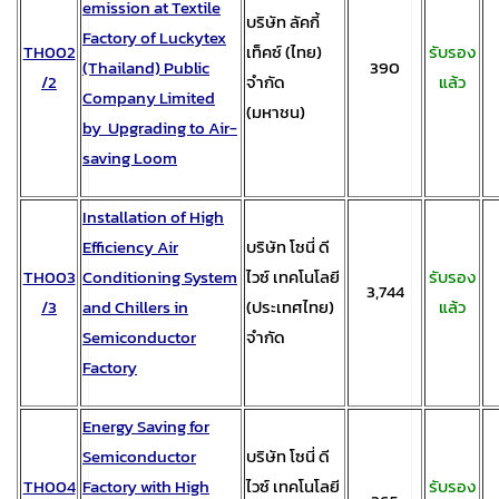
emission at Textile
บริษัท ลัคกี้
Factory of Luckytex
TH002
เท็คซ์ (ไทย)
รับรอง
(Thailand) Public
390
/2
จำกัด
แล้ว
Company Limited
(มหาชน)
by Upgrading to Air-
saving Loom
Installation of High
Efficiency Air
บริษัท โซนี่ ดี
TH003
Conditioning System
ไวซ์ เทคโนโลยี
รับรอง
3,744
/3
and Chillers in
(ประเทศไทย)
แล้ว
Semiconductor
จำกัด
Factory
Energy Saving for
Semiconductor
บริษัท โซนี่ ดี
TH004
Factory with High
ไวซ์ เทคโนโลยี
รับรอง