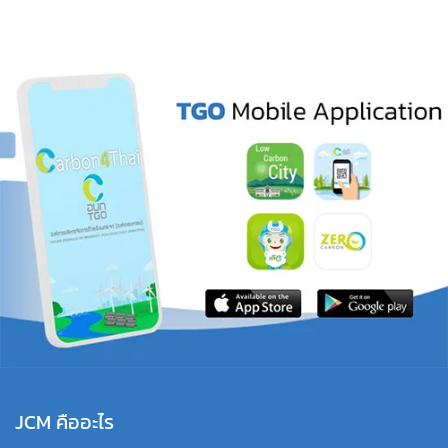
JCM คืออะไร