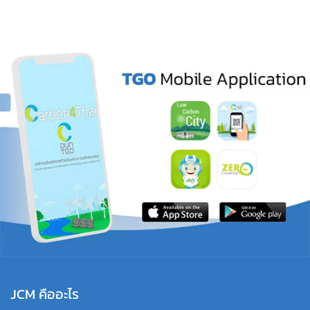
JCM คืออะไร