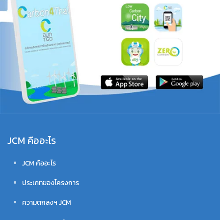
JCM คืออะไร
JCM คืออะไร
ประเภทของโครงการ
ความตกลงฯ JCM