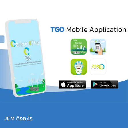
JCM คืออะไร