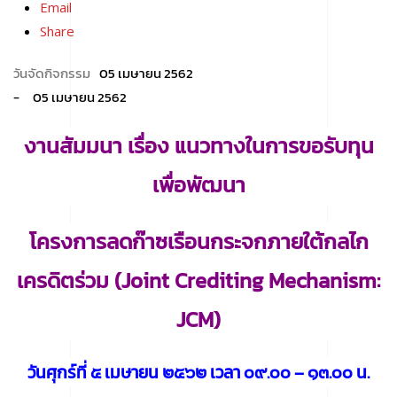
Email
Share
05 เมษายน 2562
05 เมษายน 2562
งานสัมมนา เรื่อง
แนวทางในการขอรับทุน
เพื่อพัฒนา
โครงการลดก๊าซเรือนกระจกภายใต้กลไก
เครดิตร่วม
(Joint Crediting Mechanism:
JCM)
วันศุกร์ที่ ๕ เมษายน ๒๕๖๒ เวลา ๐๙.๐๐ – ๑๓.๐๐ น.