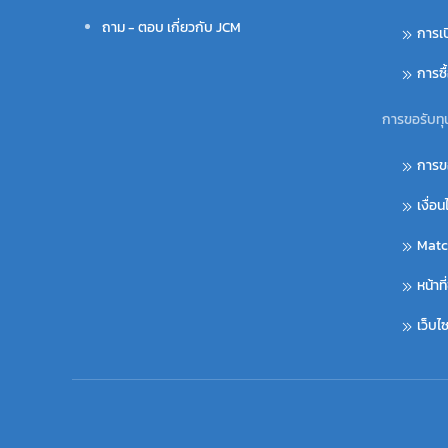
ถาม - ตอบ เกี่ยวกับ JCM
การเ
การซ
การขอรับทุ
การข
เงื่อ
Matc
หน้าท
เว็บ