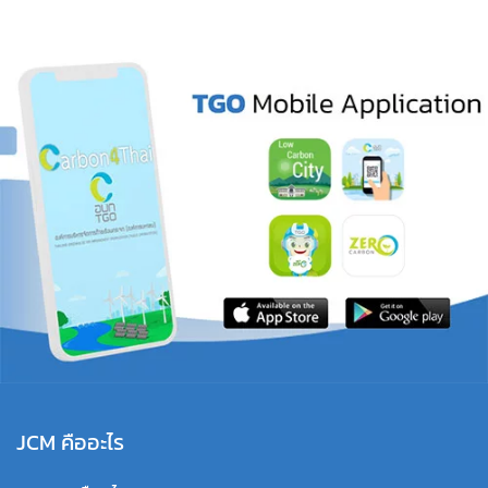
JCM คืออะไร