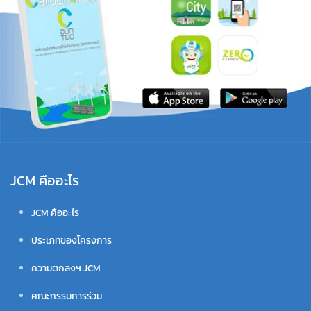
JCM คืออะไร
JCM คืออะไร
ประเภทของโครงการ
ความตกลงฯ JCM
คณะกรรมการร่วม