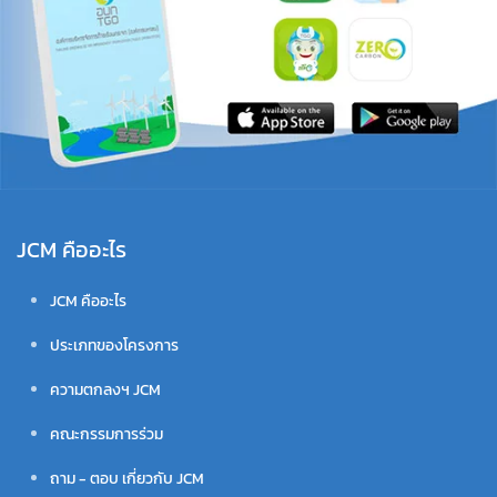
JCM คืออะไร
JCM คืออะไร
ประเภทของโครงการ
ความตกลงฯ JCM
คณะกรรมการร่วม
ถาม - ตอบ เกี่ยวกับ JCM