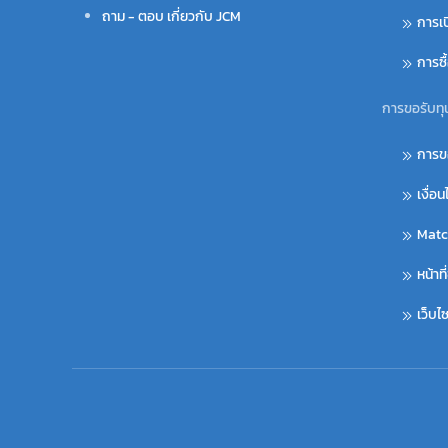
ถาม - ตอบ เกี่ยวกับ JCM
การเ
การซ
การขอรับทุ
การข
เงื่อ
Matc
หน้าท
เว็บ