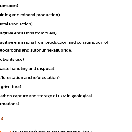
Transport)
Mining and mineral production)
Metal Production)
Fugitive emissions from fuels)
Fugitive emissions from production and consumption of
alocarbons and sulphur hexafluoride)
Solvents use)
Waste handling and disposal)
Afforestation and reforestation)
Agriculture)
Carbon capture and storage of CO2 in geological
ormations)
m)