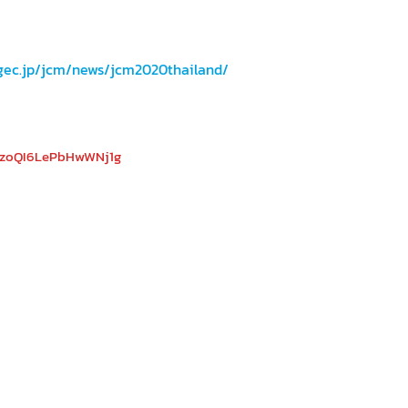
/gec.jp/jcm/news/jcm2020thailand/
CbzoQI6LePbHwWNj1g