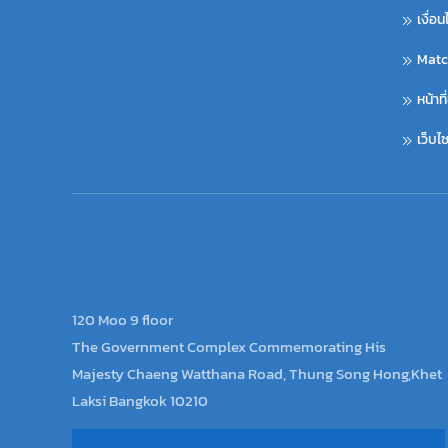
เงื่อ
Matc
หน้าท
เว็บ
120 Moo 9 floor
The Government Complex Commemorating His
Majesty Chaeng Watthana Road, Thung Song Hong,Khet
Laksi Bangkok 10210