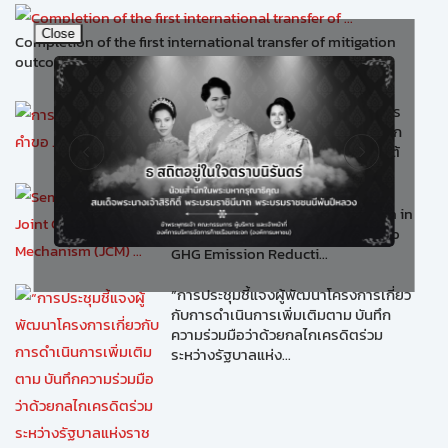
Close
Completion of the first international transfer of mitigation
outcomes for JCM credits
การติดต่อและการยื่นคำขอ สำหรับการ
เสนอระเบียบวิธีการลดก๊าซเรือนกระจก
ใหม่ ตามแนวทางของกลไก JCM ภายใต้
Premium T-VER หรือร...
Seminar on the Joint Crediting
Mechanism (JCM) Implementation in
Thailand – Further Contribution to
GHG Emission Reducti...
“การประชุมชี้แจงผู้พัฒนาโครงการเกี่ยว
กับการดำเนินการเพิ่มเติมตาม บันทึก
ความร่วมมือว่าด้วยกลไกเครดิตร่วม
ระหว่างรัฐบาลแห่ง...