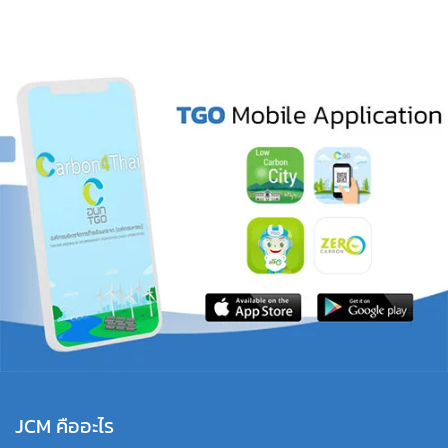
JCM คืออะไร