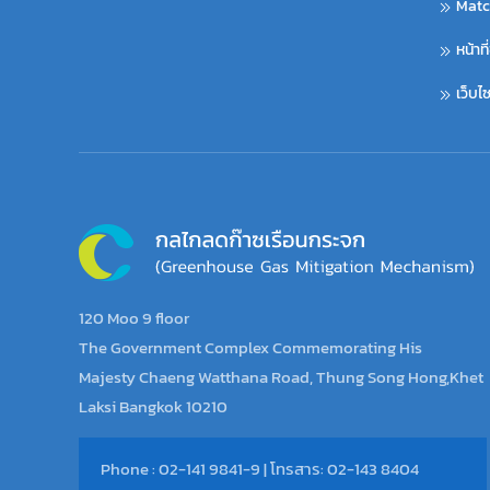
Matc
หน้าท
เว็บ
120 Moo 9 floor
The Government Complex Commemorating His
Majesty Chaeng Watthana Road, Thung Song Hong,Khet
Laksi Bangkok 10210
Phone : 02-141 9841-9 | โทรสาร: 02-143 8404