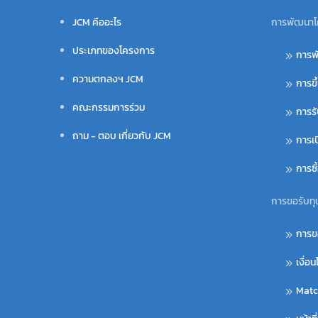
JCM คืออะไร
การพัฒนาโ
ประเภทของโครงการ
การพ
ความตกลงฯ JCM
การขึ
คณะกรรมการร่วม
การร
ถาม - ตอบ เกี่ยวกับ JCM
การเ
การซ
การขอรับทุ
การข
เงื่อ
Matc