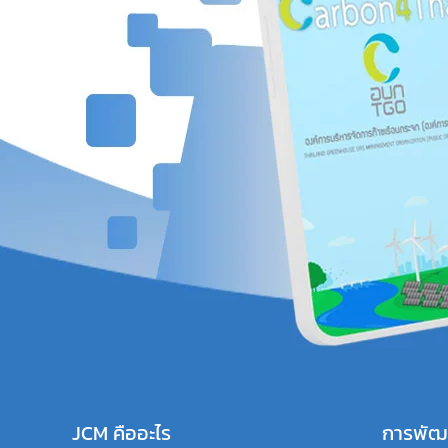
JCM คืออะไร
การพัฒ