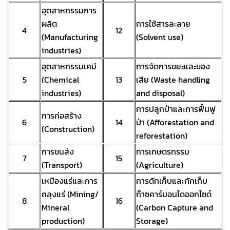
อุตสาหกรรมการ
ผลิต
การใช้สารละลาย
4
12
(Manufacturing
(Solvent use)
industries)
อุตสาหกรรมเคมี
การจัดการขยะและของ
5
(Chemical
13
เสีย (Waste handling
industries)
and disposal)
การปลูกป่าและการฟื้นฟู
การก่อสร้าง
6
14
ป่า (Afforestation and
(Construction)
reforestation)
การขนส่ง
การเกษตรกรรม
7
15
(Transport)
(Agriculture)
เหมืองแร่และการ
การดักเก็บและกักเก็บ
ถลุงแร่ (Mining/
ก๊าซคาร์บอนไดออกไซด์
8
16
Mineral
(Carbon Capture and
production)
Storage)