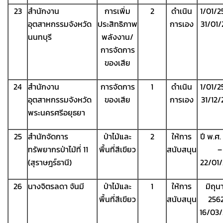
23
สำนักงาน
การเพิ่ม
2
ดำเนิน
1/01/2
อุตสาหกรรมจังหวัด
ประสิทธิภาพ
การเอง
31/01
นนทบุรี
พลังงาน/
การจัดการ
ของเสีย
24
สำนักงาน
การจัดการ
1
ดำเนิน
1/01/2
อุตสาหกรรมจังหวัด
ของเสีย
การเอง
31/12
พระนครศรีอยุธยา
25
สำนักจัดการ
ป่าไม้และ
2
ให้การ
ปี พ.ศ.
ทรัพยากรป่าไม้ที่ 11
พื้นที่สีเขียว
สนับสนุน
–
(สุราษฎร์ธานี)
22/01
26
นางจิตรลดา จันมี
ป่าไม้และ
1
ให้การ
มิถุ
พื้นที่สีเขียว
สนับสนุน
256
16/03