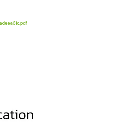
3adeea61c.pdf