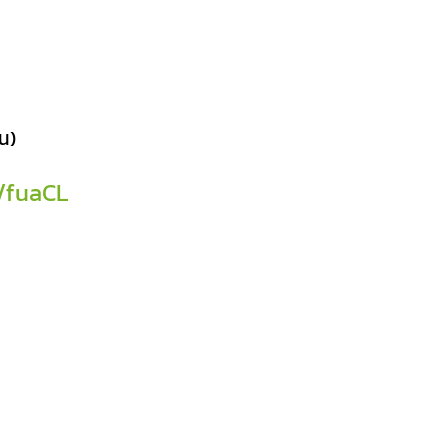
น)
a/fuaCL