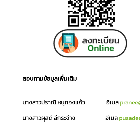
สอบถามข้อมูลเพิ่มเติม
นางสาวปราณี หนูทองแก้ว
อีเมล
pranee@
นางสาวผุสดี ลีกระจ่าง
อีเมล
pusadee