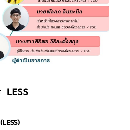
ร LESS
 (LESS)