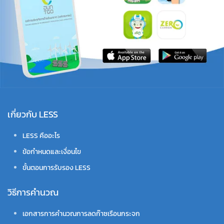
เกี่ยวกับ LESS
LESS คืออะไร
ข้อกำหนดและเงื่อนไข
ขั้นตอนการรับรอง LESS
วิธีการคำนวณ
เอกสารการคำนวณการลดก๊าซเรือนกระจก