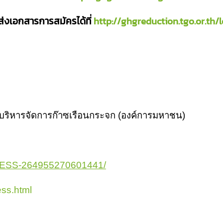
่งเอกสารการสมัครได้ที่
http://ghgreduction.tgo.or.th/l
บริหารจัดการก๊าซเรือนกระจก (องค์การมหาชน)
/LESS-264955270601441/
ess.html