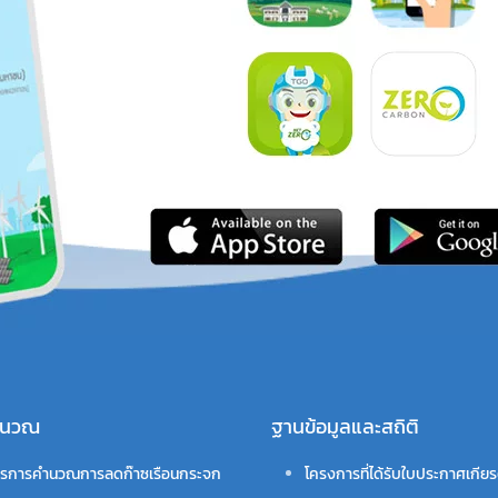
คำนวณ
ฐานข้อมูลและสถิติ
รการคำนวณการลดก๊าซเรือนกระจก
โครงการที่ได้รับใบประกาศเกียร