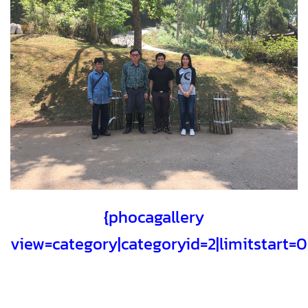
{phocagallery
view=category|categoryid=2|limitstart=0