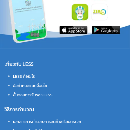
เกี่ยวกับ LESS
LESS คืออะไร
ข้อกำหนดและเงื่อนไข
ขั้นตอนการรับรอง LESS
วิธีการคำนวณ
เอกสารการคำนวณการลดก๊าซเรือนกระจก