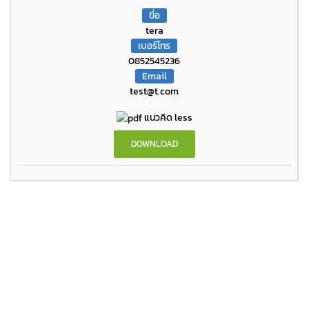
ขื่อ
tera
เบอร์โทร
0852545236
Email
test@t.com
แนวคิด less
DOWNLOAD