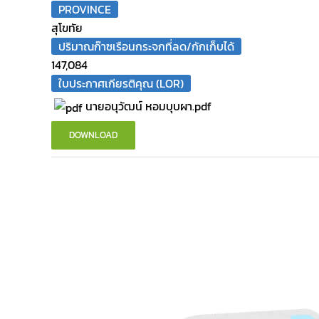
PROVINCE
สุโขทัย
ปริมาณก๊าซเรือนกระจกที่ลด/กักเก็บได้
147,084
ใบประกาศเกียรติคุณ (LOR)
นายอนุวัฒน์ หอมบุบผา.pdf
DOWNLOAD