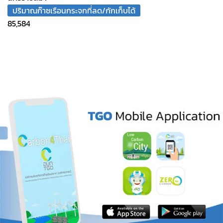
ปริมาณก๊าซเรือนกระจกที่ลด/กักเก็บได้
85,584