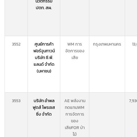
นวัตกรรม
ปตท. สผ.
3552
ศูนย์การค้า
WM การ
กรุงเทพมหานคร
13
ฟอร์จูนทาวน์
จัดการของ
บริษัท ซี.พี.
เสีย
แลนด์ จำกัด
(มหาชน)
3553
บริษัท อำพล
AE พลังงาน
7,93
ฟูดส์ โพรเซส
ทดแทน
WM
ซิ่ง จำกัด
การจัดการ
ของ
เสีย
FOR ป่า
ไม้