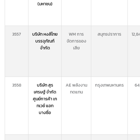
(มหาชน)
3557
บริษัท หงส์ไทย
WM การ
สมุทรปราการ
12,8
บรรจุภัณฑ์
จัดการของ
จำกัด
เสีย
3558
บริษัท สุร
AE พลังงาน
กรุงเทพมหานคร
64
เศรษฐ์ จำกัด
ทดแทน
ศูนย์การค้า เก
ทเวย์ แอท
บางซื่อ