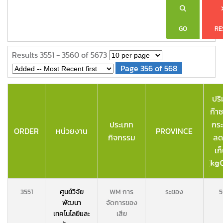
GO
RE
Results 3551 - 3560 of 5673
Page 356 of 568
ปร
ก๊าซ
ประเภท
กระ
ORDER
หน่วยงาน
PROVINCE
กิจกรรม
ลด
เก
3551
ศูนย์วิจัย
WM การ
ระยอง
5
พัฒนา
จัดการของ
เทคโนโลยีและ
เสีย