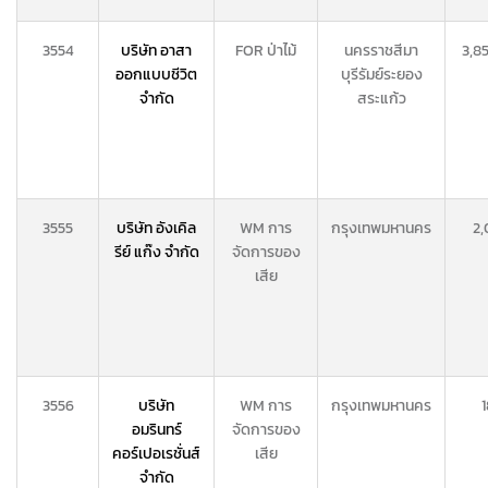
3554
บริษัท อาสา
FOR ป่าไม้
นครราชสีมา
3,85
ออกแบบชีวิต
บุรีรัมย์
ระยอง
จำกัด
สระแก้ว
3555
บริษัท อังเคิล
WM การ
กรุงเทพมหานคร
2,
รีย์ แก๊ง จำกัด
จัดการของ
เสีย
3556
บริษัท
WM การ
กรุงเทพมหานคร
1
อมรินทร์
จัดการของ
คอร์เปอเรชั่นส์
เสีย
จำกัด