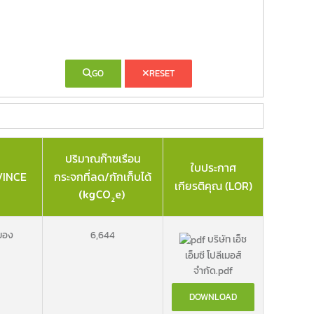
GO
RESET
ปริมาณก๊าซเรือน
ใบประกาศ
VINCE
กระจกที่ลด/กักเก็บได้
เกียรติคุณ (LOR)
ยอง
6,644
บริษัท เอ็ช
เอ็มซี โปลีเมอส์
จำกัด.pdf
DOWNLOAD