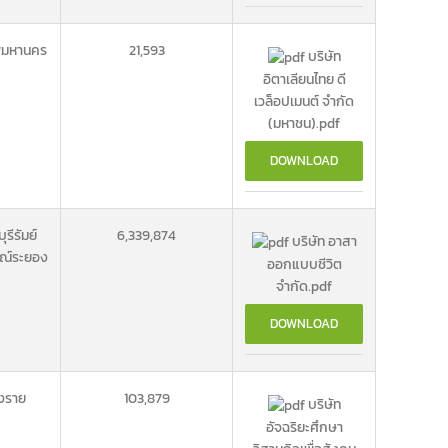
พมหานคร
21,593
บริษัท
อิตาเลียนไทย ดี
เวล็อปเมนต์ จำกัด
(มหาชน).pdf
DOWNLOAD
บุรีรัมย์
6,339,874
บริษัท อาสา
ณ์
ระยอง
ออกแบบชีวิต
จำกัด.pdf
DOWNLOAD
ยงราย
103,879
บริษัท
อัจฉริยะศึกษา