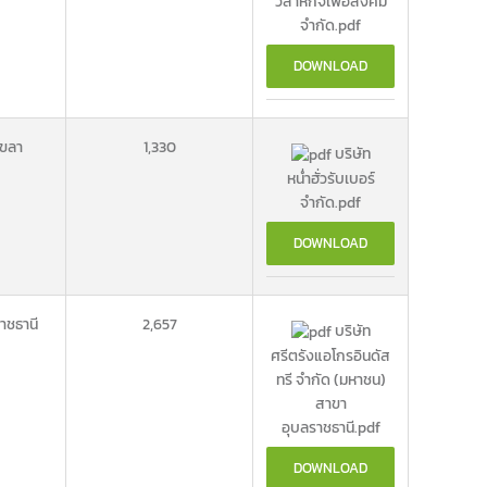
วิสาหกิจเพื่อสังคม
จำกัด.pdf
DOWNLOAD
ขลา
1,330
บริษัท
หน่ำฮั่วรับเบอร์
จำกัด.pdf
DOWNLOAD
าชธานี
2,657
บริษัท
ศรีตรังแอโกรอินดัส
ทรี จำกัด (มหาชน)
สาขา
อุบลราชธานี.pdf
DOWNLOAD