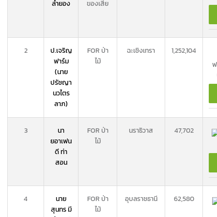
ลำยอง
ของเสีย
2
ป.เจริญ
FOR ป่า
ฉะเชิงเทรา
1,252,104
ฟาร์ม
ไม้
ฟ
(นาย
ปรัชญา
นวไตร
ลาภ)
3
นา
FOR ป่า
นราธิวาส
47,702
ยอาเฟน
ไม้
ดี ท่า
สอน
4
นาย
FOR ป่า
อุบลราชธานี
62,580
สุนทร มี
ไม้