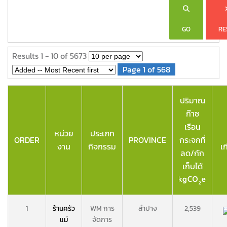
GO
RE
Results 1 - 10 of 5673
Page 1 of 568
ปริมาณ
ก๊าซ
เรือน
หน่วย
ประเภท
ORDER
PROVINCE
กระจกที่
งาน
กิจกรรม
เ
ลด/กัก
เก็บได้
1
ร้านครัว
WM การ
ลำปาง
2,539
แม่
จัดการ