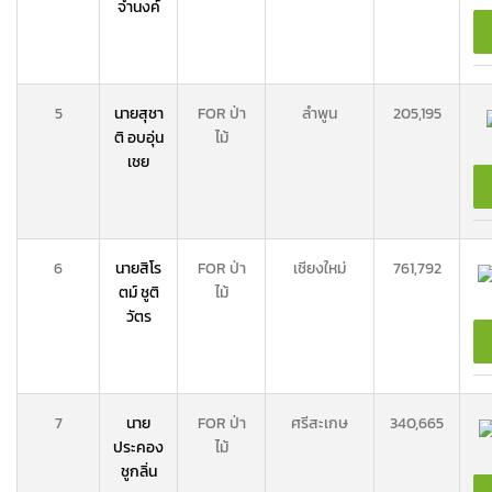
จำนงค์
5
นายสุชา
FOR ป่า
ลำพูน
205,195
ติ อบอุ่น
ไม้
เชย
6
นายสิโร
FOR ป่า
เชียงใหม่
761,792
ตม์ ชูติ
ไม้
วัตร
7
นาย
FOR ป่า
ศรีสะเกษ
340,665
ประคอง
ไม้
ชูกลิ่น