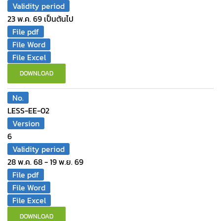
Validity period
23 พ.ค. 69 เป็นต้นไป
File pdf
File Word
File Excel
DOWNLOAD
No.
LESS-EE-02
Version
6
Validity period
28 พ.ค. 68 - 19 พ.ย. 69
File pdf
File Word
File Excel
DOWNLOAD