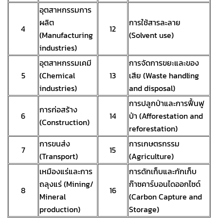
อุตสาหกรรมการ
ผลิต
การใช้สารละลาย
4
12
(Manufacturing
(Solvent use)
industries)
อุตสาหกรรมเคมี
การจัดการขยะและของ
5
(Chemical
13
เสีย (Waste handling
industries)
and disposal)
การปลูกป่าและการฟื้นฟู
การก่อสร้าง
6
14
ป่า (Afforestation and
(Construction)
reforestation)
การขนส่ง
การเกษตรกรรม
7
15
(Transport)
(Agriculture)
เหมืองแร่และการ
การดักเก็บและกักเก็บ
ถลุงแร่ (Mining/
ก๊าซคาร์บอนไดออกไซด์
8
16
Mineral
(Carbon Capture and
production)
Storage)