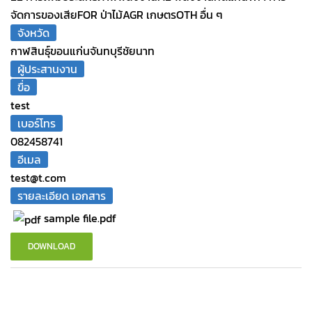
จัดการของเสีย
FOR ป่าไม้
AGR เกษตร
OTH อื่น ๆ
จังหวัด
กาฬสินธุ์
ขอนแก่น
จันทบุรี
ชัยนาท
ผู้ประสานงาน
ขื่อ
test
เบอร์โทร
082458741
อีเมล
test@t.com
รายละเอียด เอกสาร
sample file.pdf
DOWNLOAD