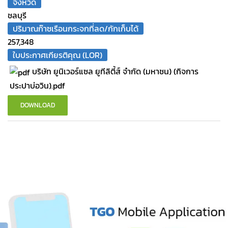
จังหวัด
ชลบุรี
ปริมาณก๊าซเรือนกระจกที่ลด/กักเก็บได้
257,348
ใบประกาศเกียรติคุณ (LOR)
บริษัท ยูนิเวอร์แซล ยูทีลิตี้ส์ จำกัด (มหาชน) (กิจการ
ประปาบ่อวิน).pdf
DOWNLOAD