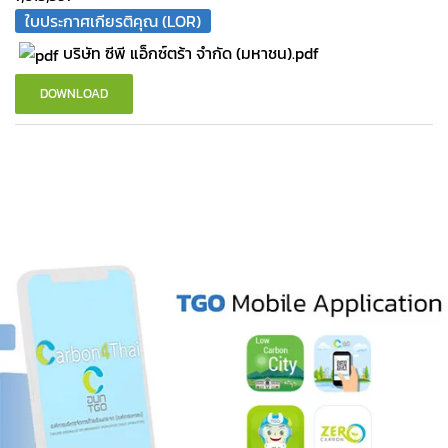
ใบประกาศเกียรติคุณ (LOR)
บริษัท ซีพี แอ็กซ์ตร้า จำกัด (มหาชน).pdf
DOWNLOAD