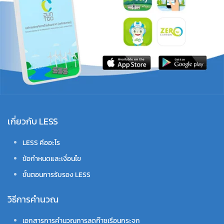
เกี่ยวกับ LESS
LESS คืออะไร
ข้อกำหนดและเงื่อนไข
ขั้นตอนการรับรอง LESS
วิธีการคำนวณ
เอกสารการคำนวณการลดก๊าซเรือนกระจก