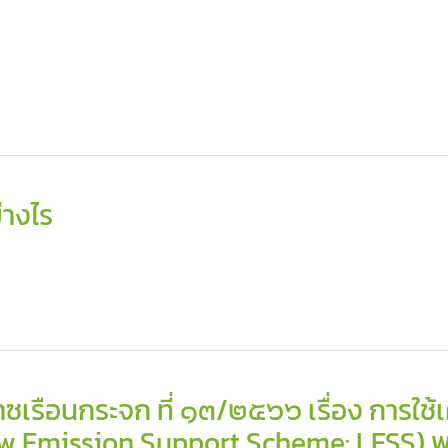
่างไร
ซเรือนกระจก ที่ ๑๓/๒๕๖๖ เรื่อง การใช
w Emission Support Scheme: LESS) พ.ศ