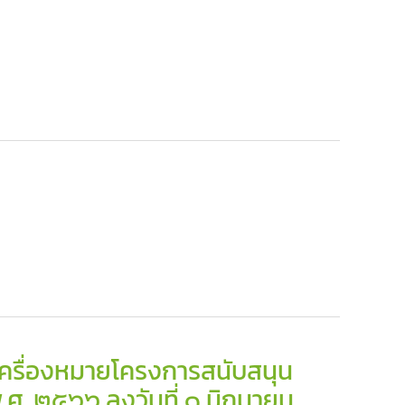
้เครื่องหมายโครงการสนับสนุน
. ๒๕๖๖ ลงวันที่ ๑ มิถุนายน