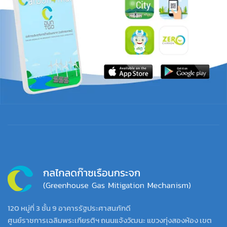
120 หมู่ที่ 3 ชั้น 9 อาคารรัฐประศาสนภักดี
ศูนย์ราชการเฉลิมพระเกียรติฯ ถนนแจ้งวัฒนะ แขวงทุ่งสองห้อง เขต