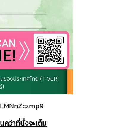
A3LMNnZczmp9
นกว่าที่นั่งจะเต็ม