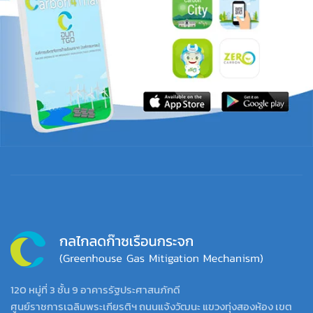
120 หมู่ที่ 3 ชั้น 9 อาคารรัฐประศาสนภักดี
ศูนย์ราชการเฉลิมพระเกียรติฯ ถนนแจ้งวัฒนะ แขวงทุ่งสองห้อง เขต