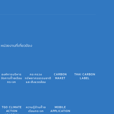
หน่วยงานที่เกี่ยวข้อง
องค์การบริหาร
กระทรวง
CARBON
THAI CARBON
จัดการก๊าซเรือน
ทรัพยากรธรรมชาติ
MAKET
LABEL
กระจก
และสิ่งแวดล้อม
TGO CLIMATE
ความรู้ด้านก๊าซ
MOBILE
ACTION
เรือนกระจก
APPLICATION