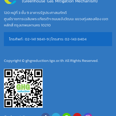
120 หมู่ที่ 3 ชั้น 9 อาคารรัฐประศาสนภักดี
ศูนย์ราชการเฉลิมพระเกียรติฯ ถนนแจ้งวัฒนะ แขวงทุ่งสองห้อง เขต
หลักสี่ กรุงเทพมหานคร 10210
โทรศัพท์ : 02-141 9841-9 | โทรสาร: 02-143 8404
Copyright © ghgreduction.tgo.or.th All Rights Reserved.