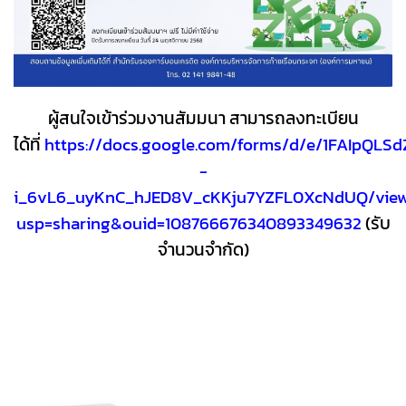
ผู้สนใจเข้าร่วมงานสัมมนา สามารถลงทะเบียน
ได้ที่
https://docs.google.com/forms/d/e/1FAIpQLS
-
i_6vL6_uyKnC_hJED8V_cKKju7YZFL0XcNdUQ/vie
usp=sharing&ouid=108766676340893349632
(รับ
จำนวนจำกัด)