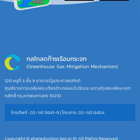
120 หมู่ที่ 3 ชั้น 9 อาคารรัฐประศาสนภักดี
ศูนย์ราชการเฉลิมพระเกียรติฯ ถนนแจ้งวัฒนะ แขวงทุ่งสองห้อง เขต
หลักสี่ กรุงเทพมหานคร 10210
โทรศัพท์ : 02-141 9841-9 | โทรสาร: 02-143 8404
Copyright © ghgreduction.tgo.or.th All Rights Reserved.