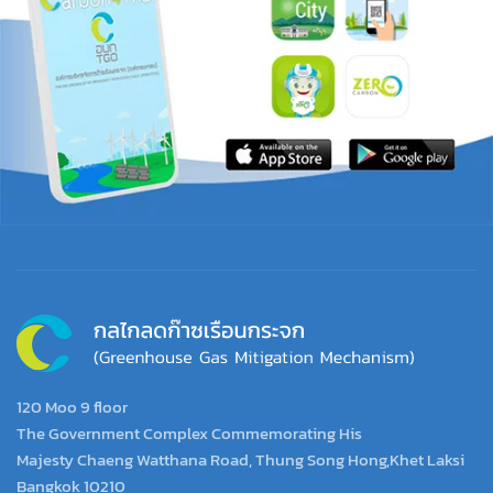
120 Moo 9 floor
The Government Complex Commemorating His
Majesty Chaeng Watthana Road, Thung Song Hong,Khet Laksi
Bangkok 10210