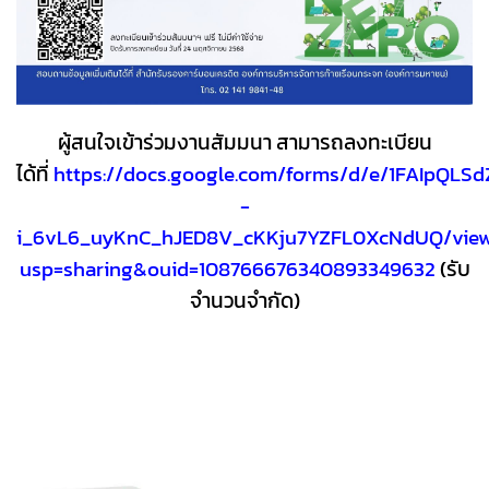
ผู้สนใจเข้าร่วมงานสัมมนา สามารถลงทะเบียน
ได้ที่
https://docs.google.com/forms/d/e/1FAIpQLS
-
i_6vL6_uyKnC_hJED8V_cKKju7YZFL0XcNdUQ/vie
usp=sharing&ouid=108766676340893349632
(รับ
จำนวนจำกัด)