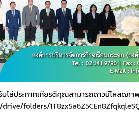
ได้รับโล่ประกาศเกียรติคุณสามารถดาวน์โหลดภาพ
om/drive/folders/1T8zxSa6Z5CEn8Zfqkqle