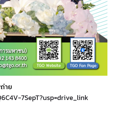
ถ่าย
SQ6C4V-7SepT?usp=drive_link