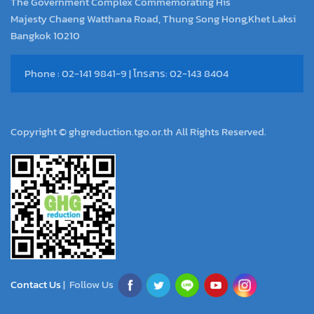
The Government Complex Commemorating His
Majesty Chaeng Watthana Road, Thung Song Hong,Khet Laksi
Bangkok 10210
Phone : 02-141 9841-9 | โทรสาร: 02-143 8404
Copyright © ghgreduction.tgo.or.th All Rights Reserved.
Contact Us
| Follow Us