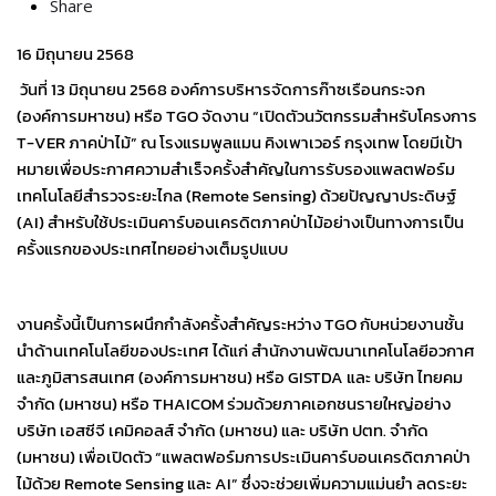
Share
16 มิถุนายน 2568
วันที่ 13 มิถุนายน 2568 องค์การบริหารจัดการก๊าซเรือนกระจก
(องค์การมหาชน) หรือ TGO จัดงาน “เปิดตัวนวัตกรรมสำหรับโครงการ
T-VER ภาคป่าไม้” ณ โรงแรมพูลแมน คิงเพาเวอร์ กรุงเทพ โดยมีเป้า
หมายเพื่อประกาศความสำเร็จครั้งสำคัญในการรับรองแพลตฟอร์ม
เทคโนโลยีสำรวจระยะไกล (Remote Sensing) ด้วยปัญญาประดิษฐ์
(AI) สำหรับใช้ประเมินคาร์บอนเครดิตภาคป่าไม้อย่างเป็นทางการเป็น
ครั้งแรกของประเทศไทยอย่างเต็มรูปแบบ
งานครั้งนี้เป็นการผนึกกำลังครั้งสำคัญระหว่าง TGO กับหน่วยงานชั้น
นำด้านเทคโนโลยีของประเทศ ได้แก่ สำนักงานพัฒนาเทคโนโลยีอวกาศ
และภูมิสารสนเทศ (องค์การมหาชน) หรือ GISTDA และ บริษัท ไทยคม
จำกัด (มหาชน) หรือ THAICOM ร่วมด้วยภาคเอกชนรายใหญ่อย่าง
บริษัท เอสซีจี เคมิคอลส์ จำกัด (มหาชน) และ บริษัท ปตท. จำกัด
(มหาชน) เพื่อเปิดตัว “แพลตฟอร์มการประเมินคาร์บอนเครดิตภาคป่า
ไม้ด้วย Remote Sensing และ AI” ซึ่งจะช่วยเพิ่มความแม่นยำ ลดระยะ