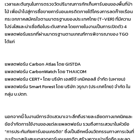
เวลาและต้นทุนในการตรวจวัดปริมาณการกักเก็บคาร์บอนของพื้นที่ป่า
ไม้ เพื่อนำไปสู่การซื้อขายคาร์บอนเครดิตภายใต้โครงการลดก๊าซเรือน
กระจกภาคสมัครใจตามมาตรฐานของประเทศไทย (T-VER) ที่มีความ
โปร่งใสและน่าเชื่อถือในระดับสากล โดยภายในงานเป็นการเปิดตัว 4
แพลตฟอร์มแรกที่ผ่านมาตรฐานตามเกณฑ์การพิจารณาของ TGO
ได้แก่
แพลตฟอร์ม Carbon Atlas โดย GISTDA
แพลตฟอร์ม CarbonWatch โดย THAICOM
แพลตฟอร์ม CERT+ โดย บริษัท เอสซีจี เคมิคอลส์ จำกัด (มหาชน)
แพลตฟอร์ม Smart Forest โดย บริษัท วรุณา (ประเทศไทย) จำกัด ใน
กลุ่ม บ.ปตท.
นอกจากนี้ ในงานมีการจัดเสวนาเจาะลึกถึงรายละเอียดทางเทคนิคและ
ข้อจำกัดการใช้งานของแต่ละแพลตฟอร์ม รวมถึงการเสวนาในหัวข้อ
“การประกันภัยคาร์บอนเครดิต” ซึ่งเป็นอีกหนึ่งนวัตกรรมทางการเงินที่
จะเข้ามาสนับสนุนตลาดคาร์บอนเครดิต สร้างความน่าเชื่อถือ และลด