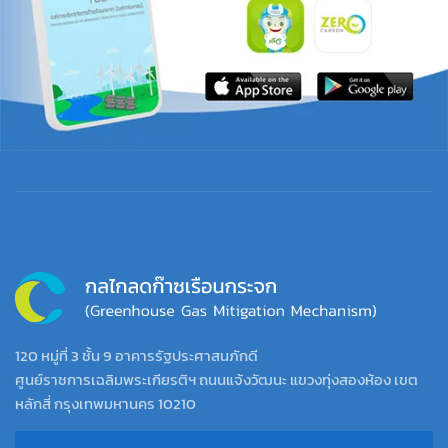
120 หมู่ที่ 3 ชั้น 9 อาคารรัฐประศาสนภักดี
ศูนย์ราชการเฉลิมพระเกียรติฯ ถนนแจ้งวัฒนะ แขวงทุ่งสองห้อง เขต
หลักสี่ กรุงเทพมหานคร 10210