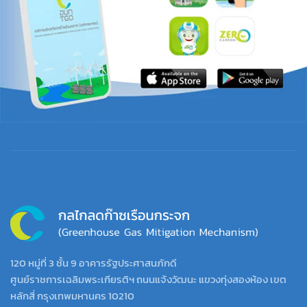
120 หมู่ที่ 3 ชั้น 9 อาคารรัฐประศาสนภักดี
ศูนย์ราชการเฉลิมพระเกียรติฯ ถนนแจ้งวัฒนะ แขวงทุ่งสองห้อง เขต
หลักสี่ กรุงเทพมหานคร 10210