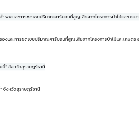
ตสำรองและการชดเชยปริมาณคาร์บอนที่สูญเสียจากโครงการป่าไม้และเกษต
้” จังหวัดสุราษฎร์ธานี